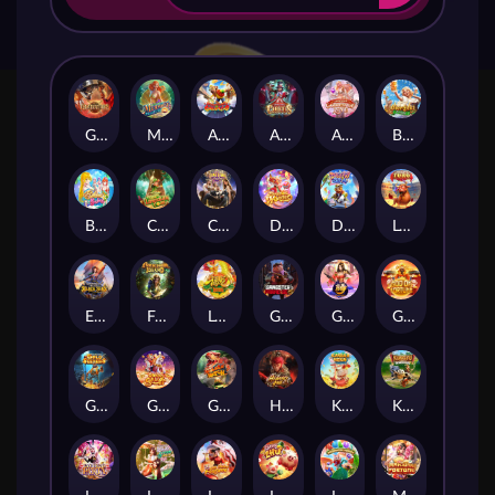
Gladiators
Mermaid's Treasure
Adventures Of Caramelo
Amazing Circus
Aphrodite - Goddess of Love
Bierfest Delight
Bikini Babes
Chasing Leprechaun Coins
Countdown to Fortune
Dragon Wonder
Ducky Spin
Legendary El Toro
Empress of the Black Seas
Forbidden Island
Longevity dragon(Fulong)
Gangster's Paradise
Gates Of Kunlun
God of Fortune
Gold Seekers
Golden Gallop
Golden Hatch
Heavenly Sage
Kawaii Neko
Kung Fu Warrior