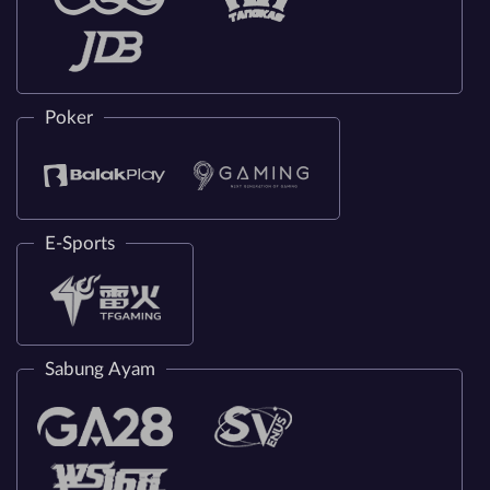
Poker
E-Sports
Sabung Ayam