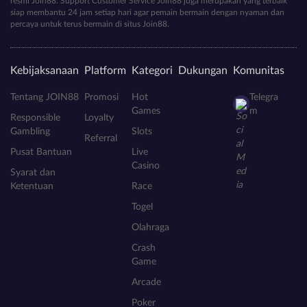
resmi Join88. Support Customer Service Join88 juga merupakan yang terbaik
siap membantu 24 jam setiap hari agar pemain bermain dengan nyaman dan
percaya untuk terus bermain di situs Join88.
Kebijaksanaan
Platform
Kategori
Dukungan
Komunitas
Tentang JOIN88
Promosi
Hot
Telegra
Games
m
Responsible
Loyalty
Gambling
Slots
Referral
Pusat Bantuan
Live
Casino
Syarat dan
Ketentuan
Race
Togel
Olahraga
Crash
Game
Arcade
Poker