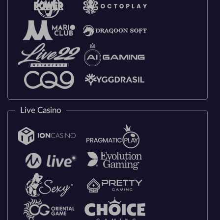
Live Casino