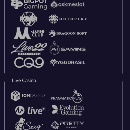
Live Casino