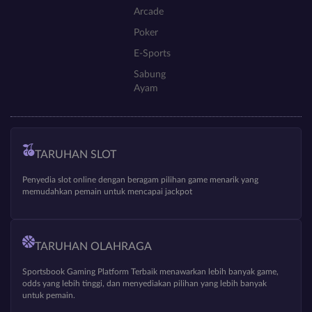
Arcade
Poker
E-Sports
Sabung
Ayam
TARUHAN SLOT
Penyedia slot online dengan beragam pilihan game menarik yang
memudahkan pemain untuk mencapai jackpot
TARUHAN OLAHRAGA
Sportsbook Gaming Platform Terbaik menawarkan lebih banyak game,
odds yang lebih tinggi, dan menyediakan pilihan yang lebih banyak
untuk pemain.