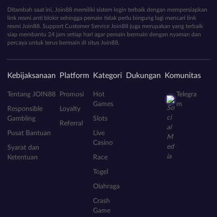
Ditambah saat ini, Join88 memiliki sistem login terbaik dengan mempersiapkan
link resmi anti blokir sehingga pemain tidak perlu bingung lagi mencari link
resmi Join88. Support Customer Service Join88 juga merupakan yang terbaik
siap membantu 24 jam setiap hari agar pemain bermain dengan nyaman dan
percaya untuk terus bermain di situs Join88.
Kebijaksanaan
Platform
Kategori
Dukungan
Komunitas
Tentang JOIN88
Promosi
Hot
Telegra
Games
m
Responsible
Loyalty
Gambling
Slots
Referral
Pusat Bantuan
Live
Casino
Syarat dan
Ketentuan
Race
Togel
Olahraga
Crash
Game