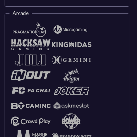
Arcade