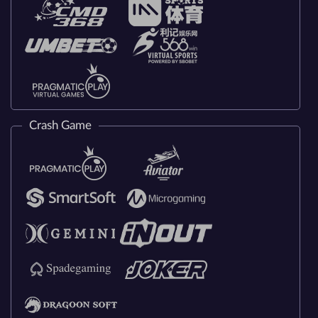
Crash Game