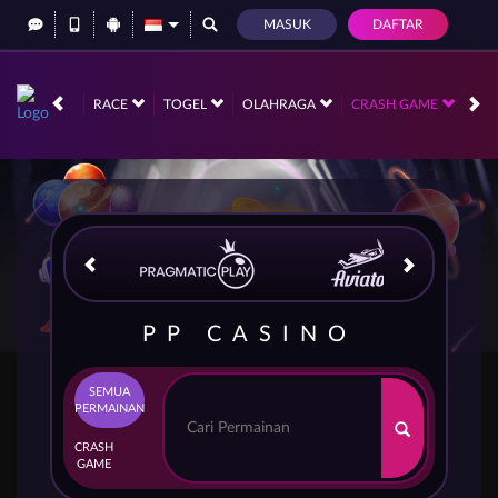
MASUK
DAFTAR
VE CASINO
RACE
TOGEL
OLAHRAGA
CRASH GAME
AR
PP CASINO
SEMUA
PERMAINAN
CRASH
GAME