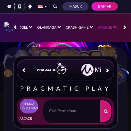
MASUK
DAFTAR
RACE
TOGEL
OLAHRAGA
CRASH GAME
ARCADE
POK
PRAGMATIC PLAY
SEMUA
PERMAINAN
ARCADE