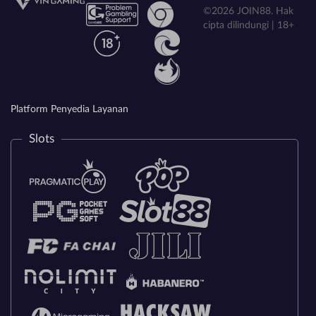
©2026 JOIN88. Hak
cipta dilindungi | 18+
Platform Penyedia Layanan
Slots