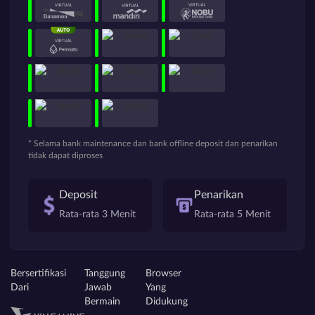
* Selama bank maintenance dan bank offline deposit dan penarikan
tidak dapat diproses
Deposit
Penarikan
Rata-rata 3 Menit
Rata-rata 5 Menit
Bersertifikasi
Tanggung
Browser
Dari
Jawab
Yang
Bermain
Didukung